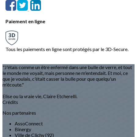
Paiement en ligne
Tous les paiements en ligne sont protégés par le 3D-Secure.
"J'étais comme un être enfermé dans une bulle de verre, et tout
le monde me voyait, mais personne ne m'entendait. Et moi, ce
que je voulais, c'était casser la bulle pour que quelqu'un
m'écoute."
Elise ou la vraie vie, Claire Etcherelli.
Crédits
Nos partenaires
AssoConnect
Binergy
Ville de Clichy (92)