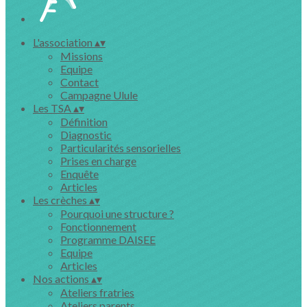
L'association
▴
▾
Missions
Equipe
Contact
Campagne Ulule
Les TSA
▴
▾
Définition
Diagnostic
Particularités sensorielles
Prises en charge
Enquête
Articles
Les crèches
▴
▾
Pourquoi une structure ?
Fonctionnement
Programme DAISEE
Equipe
Articles
Nos actions
▴
▾
Ateliers fratries
Ateliers parents