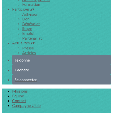
Formation
Participer
▴
▾
Adhésion
Don
Bénévolat
Stage
Emploi
Partenariat
Actualités
▴
▾
Presse
Articles
Je donne
J'adhère
Se connecter
Missions
Equipe
Contact
Campagne Ulule