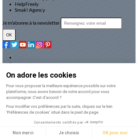
HelpFreely
Smak! Agency
Je m'abonne à la newsletter
OK
Plan du site
Licences
Mentions légales
On adore les cookies
CGUV
Paramétrer les cookies
Pour vous proposer la meilleure expérience possible sur votre
Se connecter
plateforme, nous avons besoin de votre accord pour vous
accompagner. C’est d’accord ?
Propulsé par AssoConnect, le logiciel des associations
Pour modifier vos préférences par la suite, cliquez sur le lien
Médico-Sociales
'Préférences de cookies' situé dans le pied de page.
Consentements certifiés par
🍪
Non merci
Je choisis
OK pour moi