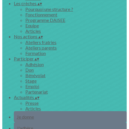
Les crèches
▴
▾
Pourquoi une structure ?
Fonctionnement
Programme DAISEE
Equipe
Articles
Nos actions
▴
▾
Ateliers fratries
Ateliers parents
Formation
Participer
▴
▾
Adhésion
Don
Bénévolat
Stage
Emploi
Partenariat
Actualités
▴
▾
Presse
Articles
Je donne
J'adhère