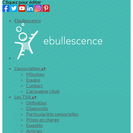
Cliquez pour éditer
Ebullescence
L'association
▴
▾
Missions
Equipe
Contact
Campagne Ulule
Les TSA
▴
▾
Définition
Diagnostic
Particularités sensorielles
Prises en charge
Enquête
Articles