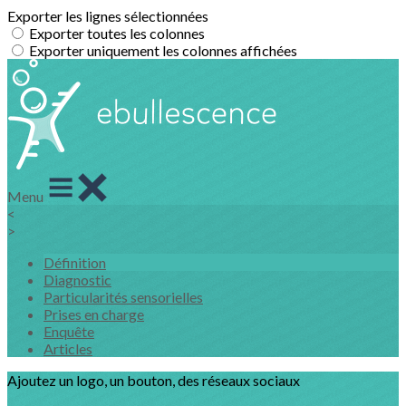
Exporter les lignes sélectionnées
Exporter toutes les colonnes
Exporter uniquement les colonnes affichées
Menu
<
>
Définition
Diagnostic
Particularités sensorielles
Prises en charge
Enquête
Articles
Ajoutez un logo, un bouton, des réseaux sociaux