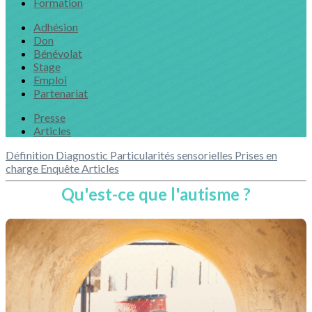
Formation
Adhésion
Don
Bénévolat
Stage
Emploi
Partenariat
Presse
Articles
Définition
Diagnostic
Particularités sensorielles
Prises en
charge
Enquête
Articles
Qu'est-ce que l'autisme ?