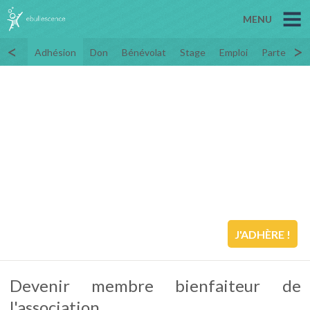
MENU
<
>
Adhésion
Don
Bénévolat
Stage
Emploi
Partenaria
J'ADHÈRE !
Devenir membre bienfaiteur de
l'association