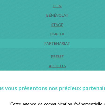
DON
BÉNÉVOLAT
STAGE
EMPLOI
PARTENARIAT
PRESSE
ARTICLES
s vous présentons nos précieux partenair
Cette agence de communication évènementielle a