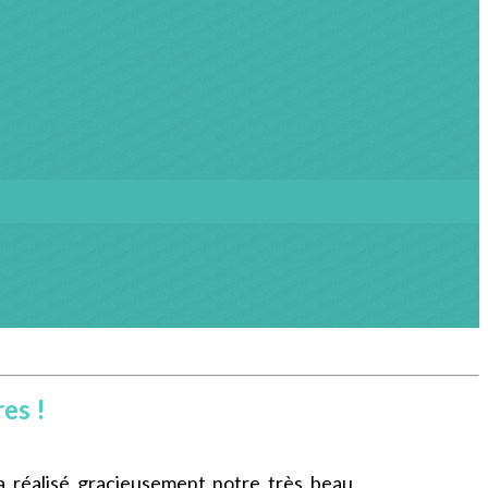
es !
 réalisé gracieusement notre très beau