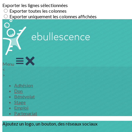
Exporter les lignes sélectionnées
Exporter toutes les colonnes
Exporter uniquement les colonnes affichées
Menu
<
>
Adhésion
Don
Bénévolat
Stage
Emploi
Partenariat
Ajoutez un logo, un bouton, des réseaux sociaux